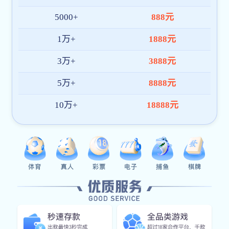
全面地理解当前德国足球圈内发生的一些动态，以及
它们可能带来的连锁反应。
1、乌尔赖希的检查结果
近日，乌尔赖希接受了专业医生的详细检查，这一举
动引起了媒体和球迷们的广泛关注。作为球队的重要
守门员之一，他在比赛中的发挥直接关系到球队的成
绩。因此，任何关于他的健康状况的信息都备受重
视。在检查中，医生对他的身体各项指标进行了全面
评估，以确保他能继续为球队贡献力量。
根据初步结果显示，乌尔赖希并没有遭遇严重的问
题。他的状态基本良好，可以继续参加接下来的训练
与比赛。这让球队上下松了一口气，因为如果他出现
伤病，将会给本就紧张的赛季增添更多不确定性。同