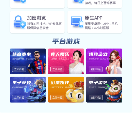
时，这也为教练组提供了更多战术选择，使得他们能
够在不同情况下调整阵容。
不过，需要注意的是，即便检查结果乐观，但乌尔赖
希仍需保持警惕。他自身也表示会认真听取医师和教
练组的建议，并根据实际情况进行调整。这种谨慎态
度不仅是对自己负责，也是对整个团队负责，为确保
最佳竞技状态而努力。
2、诺伊尔的回归前景
与此同时，对于诺伊尔来说，他正在积极恢复之中，
并预计将在国际比赛日之后重返赛场。这一消息无疑
给队友们注入了一剂强心针。作为德国国家队和俱乐
部的重要支柱，他曾多次帮助球队走出困境，因此他
的复出被寄予厚望。诺伊尔在过去几年的稳定表现，